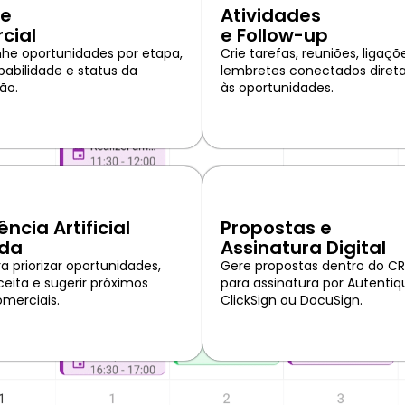
ne
Atividades
cial
e Follow-up
e oportunidades por etapa,
Crie tarefas, reuniões, ligaçõ
obabilidade e status da
lembretes conectados dire
ão.
às oportunidades.
ência Artificial
Propostas e
ada
Assinatura Digital
ra priorizar oportunidades,
Gere propostas dentro do CR
ceita e sugerir próximos
para assinatura por Autentiq
merciais.
ClickSign ou DocuSign.