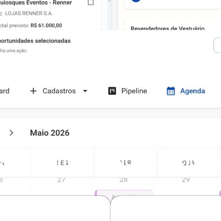
RECURSOS
gente para sua equipe a sair
acompanhar cada negociaçã