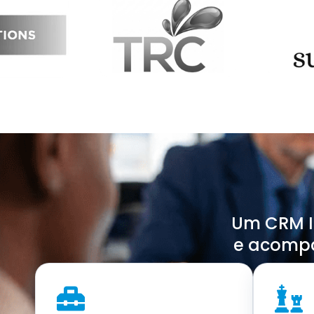
Um CRM In
e acomp