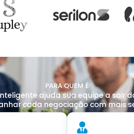
PARA QUEM É
teligente ajuda sua equipe a sair d
anhar cada negociação com mais s