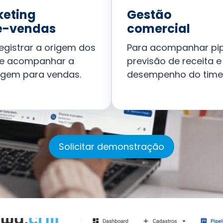
keting
Gestão
é-vendas
comercial
egistrar a origem dos
Para acompanhar pip
 e acompanhar a
previsão de receita e
gem para vendas.
desempenho do time
Solicitar demonstração