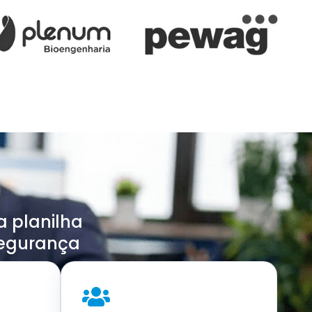
a planilha
egurança