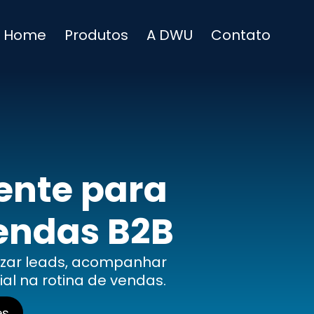
Home
Produtos
A DWU
Contato
ente para
endas B2B
izar leads, acompanhar
al na rotina de vendas.
es